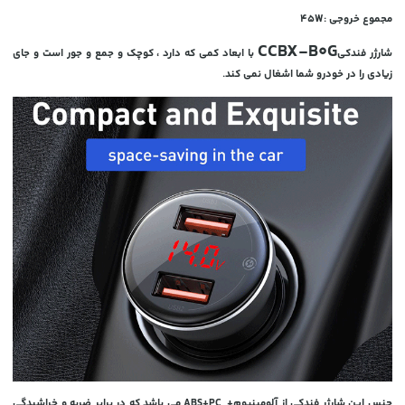
مجموع خروجی :45W
CCBX-B0G
شارژر فندکی
با ابعاد کمی که دارد ، کوچک و جمع و جور است و جای
زیادی را در خودرو شما اشغال نمی کند.
جنس این شارژر فندکی از آلومینیوم+ ABS+PC می باشد که در برابر ضربه و خراشیدگی