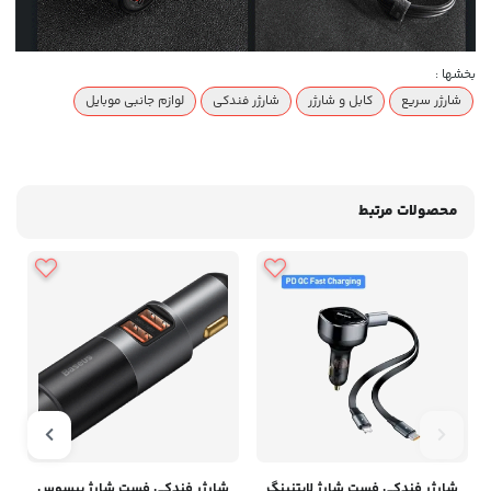
بخشها :
شارژر سریع
کابل و شارژر
شارژر فندکی
لوازم جانبی موبایل
محصولات مرتبط
شارژر فندکی فست شارژ لایتنینگ
شارژر فندکی فست شارژ بیسوس