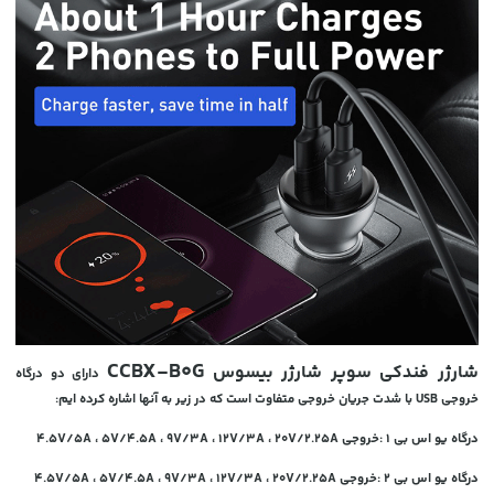
CCBX-B0G
شارژر فندکی سوپر شارژر بیسوس
دارای دو درگاه
خروجی USB با شدت جریان خروجی متفاوت است که در زیر به آنها اشاره کرده ایم:
درگاه یو اس بی 1 :خروجی 4.5V/5A ، 5V/4.5A ، 9V/3A ، 12V/3A ، 20V/2.25A
درگاه یو اس بی 2 :خروجی 4.5V/5A ، 5V/4.5A ، 9V/3A ، 12V/3A ، 20V/2.25A