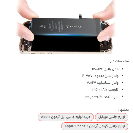
مشخصات فنی:
مدل باتری:
BS-IP6
ولتاژ شارژ محدود: 4.35V
ولتاژ استاندارد: 3.82V
ظرفیت: 2250mAh
نوع باتری: لیتیوم-پلیمر
بخشها :
لوازم جانبی موبایل
خرید لوازم جانبی اپل آیفون Apple
لوازم جانبی گوشی آیفون Apple iPhone 6