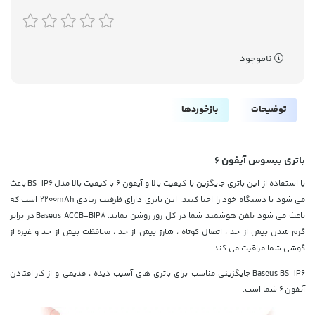
ناموجود
توضیحات
بازخوردها
باتری بیسوس آیفون 6
با استفاده از این باتری جایگزین با کیفیت بالا و آیفون 6 با کیفیت بالا مدل
BS-IP6
باعث
می شود تا دستگاه خود را احیا کنید. این باتری دارای ظرفیت زیادی 2200mAh است که
باعث می شود تلفن هوشمند شما در کل روز روشن بماند. Baseus ACCB-BIP8 در برابر
گرم شدن بیش از حد ، اتصال کوتاه ، شارژ بیش از حد ، محافظت بیش از حد و غیره از
گوشی شما مراقبت می کند.
BS-IP6
Baseus
جایگزینی مناسب برای باتری های آسیب دیده ، قدیمی و از کار افتادن
آیفون 6 شما است.