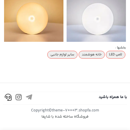
بخشها :
لامپ LED
خانه هوشمند
سایر لوازم جانبی
با ما همراه باشید
Copyright©theme-70003.shopfa.com
فروشگاه ساخته شده با شاپفا