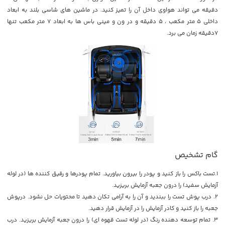
دقیقه می تواند هواوی داخل آن را تمیز کنید. در ماشین های شاسی بلند به ابعاد
داخلی 5 متر مکعب ، 5 دقیقه و در ون و مینی باس ها به ابعاد 7 متر مکعب تنها
7دقیقه زمان می برد.
گام تشخیص
1.تست باکس را باز کنید و پودر را بیرون بیاورید. تمام پودرها و رقیق کننده ها (در لوله
آزمایش سفید) را درون جعبه آزمایش بریزید.
2. درب پوش تست را ببندید و آن را به آرامی تکان دهید تا محتویات حل نشود. درپوش
جعبه را باز کنید و کادر آزمایش را در آزمایش قرار دهید.
3. تمام توسعه دهنده رنگ (در لوله تست قهوه ای) را درون جعبه آزمایش بریزید. درب