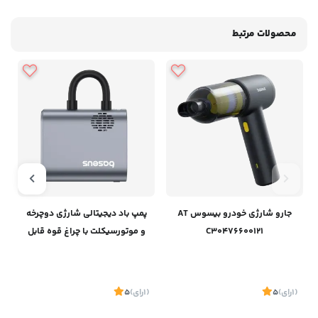
محصولات مرتبط
جارو شارژی خودرو بیسوس AT
پمپ باد دیجیتالی شارژی دوچرخه
C30476600121
و موتورسیکلت‌ با چراغ قوه قابل
حمل بیسوس C11169000121-00
(1
رای
)
5
(1
رای
)
5
1