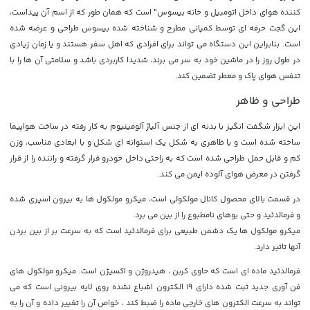
کننده هوای داخل اتومبیل و خانه بیسوس" است که همان طور که از اسم آن پیداست،
این گجت حرفه ای توسط کمپانی مطرح و شناخته شده بیسوس طراحی و عرضه شده
است. بنابراین این دستگاه می تواند برای افرادی که اهل سفر هستند و یا زمان زیادی
در طول روز را در ماشین خود به سر می برند، شدیدا کاربردی باشد و سلامتی آن ها را با
تنفس هوای پاک و معطر تضمین کند.
طراحی و ظاهر
این ابزار شگفت انگیز با بدنه ای از جنس آلیاژ آلومینیوم به کار رفته در ساخت هواپیما
ساخته شده است و با ظاهری به شکل یک استوانه ای شکل و با ابعادی مناسب، وزن
کم و قابل حمل طراحی شده است که به راحتی داخل خودرو قرار گرفته و راننده را از قرار
گرفتن در معرض هوای آلوده ایمن می کند.
در قسمت بالای محصول کانال مولکولی است، میکرو مولکول ها به بیرون اسپری شده
و فرمالدئید و حتی بوهای نامطبوع را از بین می برد.
میکرو مولکول ها یک دشمن طبیعی برای فرمالدئید است که به سرعت بر از بین بردن
آنها تاثیر دارد.
فرمالدئید ماده ای است که حاوی کربن ، هیدروژن و اکسیژن است. میکرو مولکول های
فن آوری جدید ثبت شده دارای 19 الکترون اشباع نشده روی لایه بیرونی است که می
تواند به سرعت الکترون های خارجی ماده را ضبط کند ، خواص آن را تغییر داده و آن را به