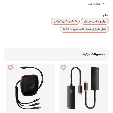
طول: 1 متر
بخشها :
لوازم جانبی موبایل
شارژر و کابل گوشی
کابل شارژ و مبدل تایپ سی Type-C
محصولات مرتبط