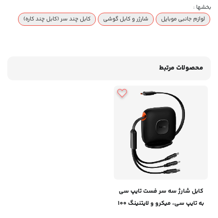
بخشها :
لوازم جانبی موبایل
شارژر و کابل گوشی
کابل چند سر (کابل چند کاره)
محصولات مرتبط
کابل شارژ سه سر فست تایپ سی
به تایپ سی، میکرو و لایتنینگ 100
وات 1.7 متری بیسوس Baseus