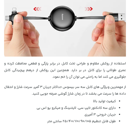
استفاده از روکش مقاوم و طراحی تخت کابل در برابر پارگی و قطعی محافظت کرده و
عمری طولانی را برای کابل در بر دارد. همچنین این روکش از درهم پیچیدگی کابل
جلوگیری می کند اما به راحتی می توان آن را خم نمود.
از مهمترین ویژگی های کابل سه سر بیسوس حداکثر جریان 3 آمپر، سرعت شارژ و انتقال
داده ها را سرعت می بخشد تا در زمان شارژ گوشی صرفه جویی کنید.
کیفیت تولید بالا
دارای سه کانکتور تایپ سی، لایتنینگ و میکرو یو اس بی
جریان خروجی 3 آمپری
طول قابل تنظیم 25/40/70/90/105 سانتی متر