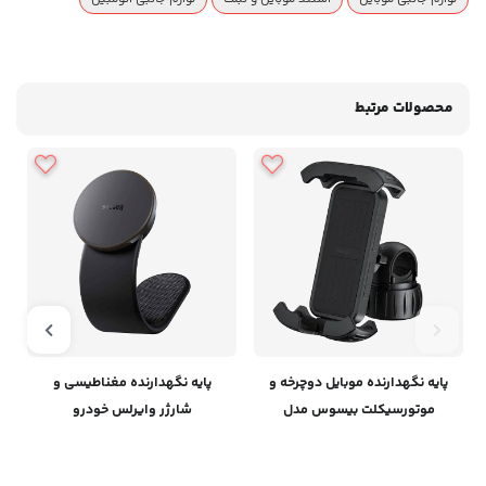
محصولات مرتبط
پایه نگهدارنده موبایل دوچرخه و
پایه نگهدارنده مغناطیسی و
ح
موتورسیکلت بیسوس مدل
شارژر وایرلس خودرو
QuickGo C40561500113-00
بیسوسBaseus C02 Pro
Magnetic Wireless Charging