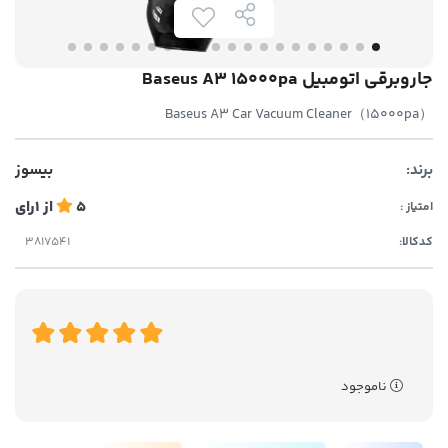
جاروبرقی اتومبیل Baseus A3 15000pa
Baseus A3 Car Vacuum Cleaner（15000pa）
برند:
بیسوز
5
از
1
رای
امتیاز :
کدکالا:
ناموجود