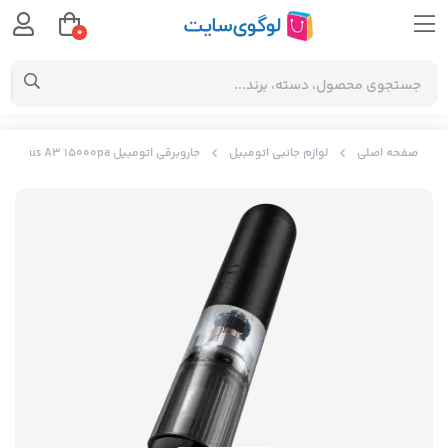
0
صفحه اصلی
لوازم جانبی اتومبیل
جاروبرقی اتومبیل Baseus A3 15000pa