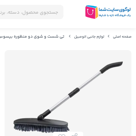
تی شست و شوی دو منظوره بیسوس eus Handy Car Home Dual-use Mop
صفحه اصلی
لوازم جانبی اتومبیل