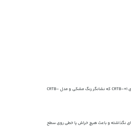
شرکت بیسوس برای شستشوی ماشین نمونه ای از تی بسیار با کیفیت را در دو رنگ تولید و به بازار عرضه کرده است با مدل های CRTB-01 که نشانگر رنگ مشکی و مدل CRTB-
ه جای نگذاشته و باعث هیچ خراش یا خطی روی سطح