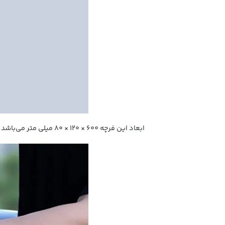
ابعاد این فرچه 600 × 120 × 80 میلی متر می‌باشد و پهنای کفی برابر با 35 سانتی متر دارد که به خوبی سطوح مختلف ماشین را پوشش می‌دهد.