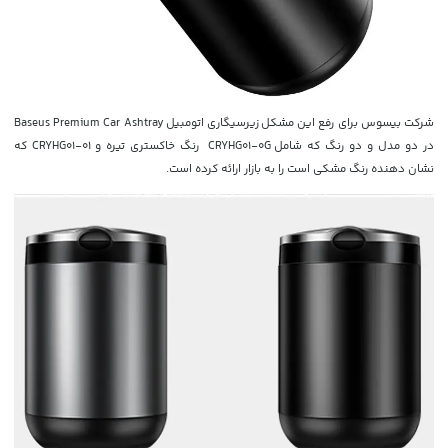
شرکت بیسوس برای رفع این مشکل
زیرسیگاری اتومبیل Baseus Premium Car Ashtray
در دو مدل و دو رنگ که شامل CRYHG01-0G رنگ خاکستری تیره و CRYHG01-01 که
نشان دهنده رنگ مشکی است را به بازار ارائه کرده است.