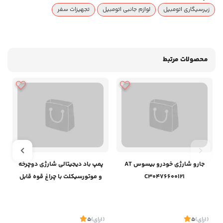
زیرسیگاری اتومبیل
لوازم جانبی اتومبیل
تجهیزات سفر
محصولات مرتبط
جارو شارژی خودرو بیسوس AT
پمپ باد دیجیتالی شارژی دوچرخه
C30476600121
و موتورسیکلت‌ با چراغ قوه قابل
حمل بیسوس C11169000121-00
(1
رای
)
5
(1
رای
)
5
1