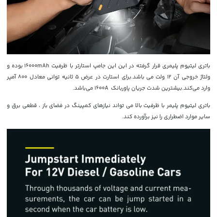
باتری لیتیوم پلیمری قرار گرفته در این این جامپ استارتر با ظرفیت 16000mAh
بوده و
ولتاژ خروجی آن 12 ولت می باشد.برای استارت در عرض 5 ثانیه توانی معادل 800 آمپر
وارد می‌کند.بیشترین شدت جریان پاوربانک 1600A می‌باشد.
باتری لیتیوم پلیمر با ظرفیت بالا می تواند نیازهای کمپینگ در فضای باز ، قطعی برق و
سایر موارد اضطراری را نیز برآورده کند.