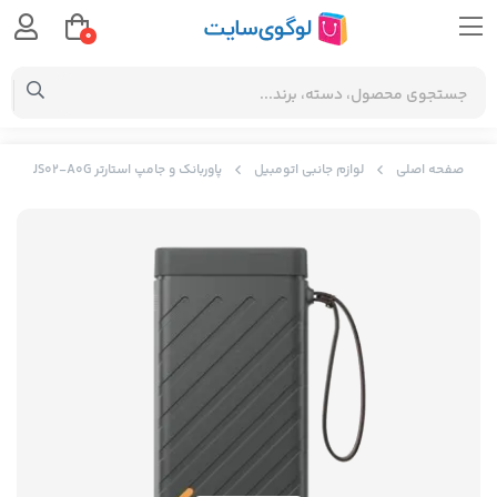
0
صفحه اصلی
لوازم جانبی اتومبیل
پاوربانک و جامپ استارتر Baseus Reboost Jump Starter CRJS02-A0Gبا منبع تغذیه ذخیره سازی انرژی قابل حمل 220 ولت / 100 وات (CN + EU)