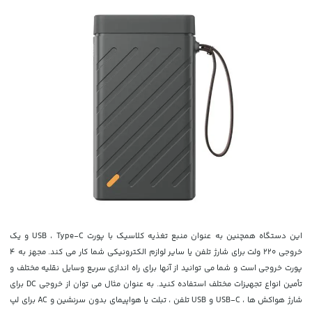
این دستگاه همچنین به عنوان منبع تغذیه کلاسیک با پورت USB ، Type-C و یک
خروجی 220 ولت برای شارژ تلفن یا سایر لوازم الکترونیکی شما کار می کند. مجهز به 4
پورت خروجی است و شما می توانید از آنها برای راه اندازی سریع وسایل نقلیه مختلف و
تأمین انواع تجهیزات مختلف استفاده کنید. به عنوان مثال می توان از خروجی DC برای
شارژ هواکش ها ، USB-C و USB تلفن ، تبلت یا هواپیمای بدون سرنشین و AC برای لپ