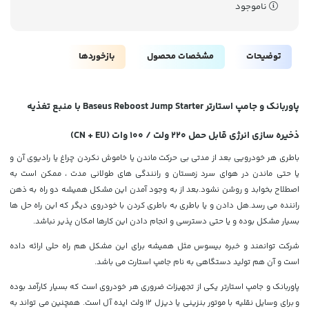
ناموجود
توضیحات
مشخصات محصول
بازخوردها
پاوربانک و جامپ استارتر Baseus Reboost Jump Starter با منبع تغذیه
ذخیره سازی انرژی قابل حمل 220 ولت / 100 وات (CN + EU)
باطری هر خودرویی بعد از مدتی بی حرکت ماندن یا خاموش نکردن چراغ یا رادیوی آن و
یا حتی ماندن در هوای سرد زمستان و رانندگی های طولانی مدت ، ممکن است به
اصطلاح بخوابد و روشن نشود.بعد از به وجود آمدن این مشکل همیشه دو راه به ذهن
راننده می رسد.هل دادن و یا باطری به باطری کردن با خودروی دیگر که این راه حل ها
بسیار مشکل بوده و یا حتی دسترسی و انجام دادن این کارها امکان پذیر نباشد.
شرکت توانمند و خبره بیسوس مثل همیشه برای این مشکل هم راه حلی ارائه داده
است و آن هم تولید دستگاهی به نام جامپ استارت می باشد.
پاوربانک و جامپ استارتر یکی از تجهیزات ضروری هر خودروی است که بسیار کارآمد بوده
و برای وسایل نقلیه با موتور بنزینی یا دیزل 12 ولت ایده آل است. همچنین می تواند به