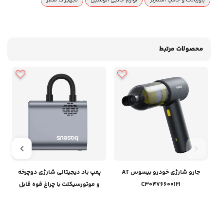
پاوربانک و جامپ استارتر
لوازم جانبی اتومبیل
تجهیزات سفر
محصولات مرتبط
جارو شارژی خودرو بیسوس AT
پمپ باد دیجیتالی شارژی دوچرخه
C30476600121
و موتورسیکلت‌ با چراغ قوه قابل
حمل بیسوس C11169000121-00