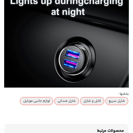
بخشها :
شارژر سریع
کابل و شارژر
شارژر فندکی
لوازم جانبی موبایل
محصولات مرتبط