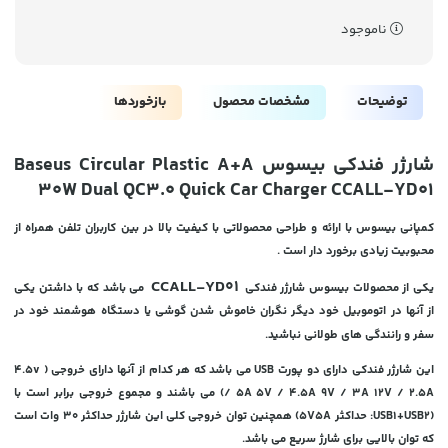
ناموجود
توضیحات
مشخصات محصول
بازخوردها
شارژر فندکی بیسوس Baseus Circular Plastic A+A
30W Dual QC3.0 Quick Car Charger CCALL-YD01
کمپانی بیسوس با ارائه و طراحی محصولاتی با کیفیت بالا در بین کاربران تلفن همراه از
محبوبیت زیادی برخورد دار است .
CCALL-YD01
یکی از محصولات بیسوس شارژر فندکی
می باشد که با داشتن یکی
از آنها در اتوموبیل خود دیگر نگران خاموش شدن گوشی یا دستگاه هوشمند خود در
سفر و رانندگی های طولانی نباشید.
این شارژر فندکی دارای دو پورت USB می باشد که هر کدام از آنها دارای خروجی ( 4.5v
/ 5A 5V / 4.5A 9V / 3A 12V / 2.5A) می باشند و مجموع خروجی برابر است با
(USB1+USB2: حداکثر 5V5A) همچنین توان خروجی کلی این شارژر حداکثر 30 وات است
که توان بالایی برای شارژ سریع می باشد.