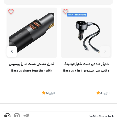
شارژر فندکی فست شارژ لایتنینگ
شارژر فندکی فست شارژ بیسوس
و تایپ سی بیسوس Baseus 2 in 1
Baseus share together with
cigarette lighter u+c 120w
Car Charger PD 20W
CCBT-COG
(1
رای
)
5
(1
رای
)
5
1
با ما همراه باشید