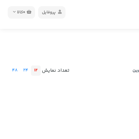
پروفایل
0
کالا
تعداد نمایش
48
24
12
رین