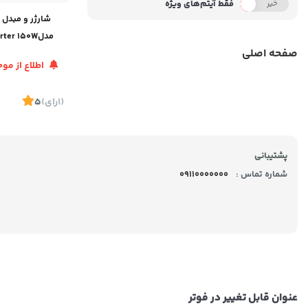
فقط آیتم‌های ویژه
خیر
بله
شارژر و مبدل
مدلter 150W
صفحه اصلی
/JP)
اطلاع از م
(1
رای
)
5
پشتیبانی
شماره تماس :
09110000000
عنوان قابل تغییر در فوتر