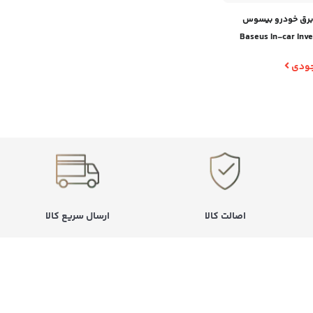
 برق خودرو بیسوس
Baseus In-car Inver
(110V US
وجودی
اصالت کالا
ارسال سریع کالا