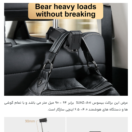
عرض این براکت بیسوس SUHZ-A01 برابر 64 - 90 میل متر می باشد و با تمام گوشی
ها و دستگاه های هوشمند 4.0- 6.5 اینچی سازگار است.