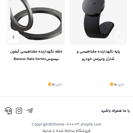
پایه نگهدارنده مغناطیسی و
حلقه نگهدارنده مغناطیسی آیفون
ه
شارژر وایرلس خودرو
بیسوسBaseus Halo Series
بیسوسBaseus C02 Pro
Foldable Metal Ring Stand
Single-ring SUCH000013
Magnetic Wireless Charging
Car Mount C40156000111-00
(1
رای
)
5
(1
رای
)
5
1
با ما همراه باشید
موجود
موجود
Copyright©theme-70003.shopfa.com
فروشگاه ساخته شده با شاپفا