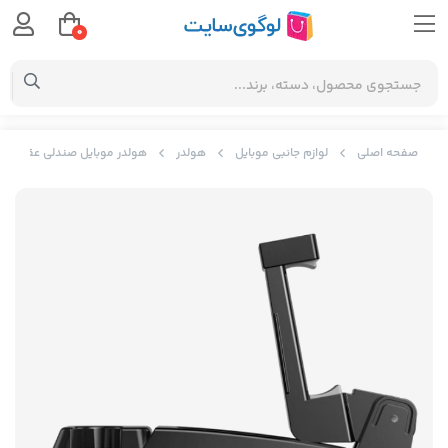
0
صفحه اصلی
لوازم جانبی موبایل
هولدر
هولدر موبایل صندلی عقب خودرو بیسوس one holder hook SUHZ-A01