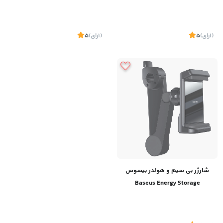
Holder Wireless charger kit(Air
Electric Bracket Wireless
Outlet base+Tank Suction
Charger 15W WXHW02-01
base+Car Charger）WXHW01-
(1
رای
)
5
(1
رای
)
5
B0S
شارژر بی سیم و هولدر بیسوس
Baseus Energy Storage
Backseat Holder Wireless
Charger WXHZ-01