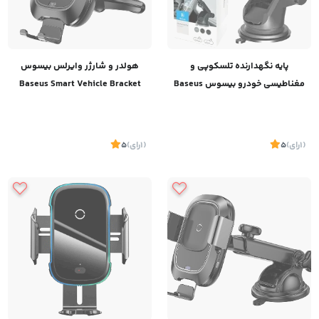
پایه نگهدارنده تلسکوپی و
هولدر و شارژر وایرلس بیسوس
مغناطیسی خودرو بیسوس Baseus
Baseus Smart Vehicle Bracket
Wireless Charger WXZN-01
Mechanical Era Car Mount
(1
رای
)
5
(1
رای
)
5