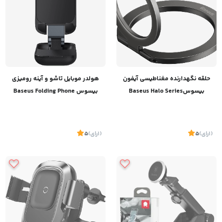
حلقه نگهدارنده مغناطیسی آیفون
هولدر موبایل تاشو و آینه رومیزی
بیسوسBaseus Halo Series
بیسوس Baseus Folding Phone
Stand with mirror B10551501411
Foldable Metal Ring Stand
Single-ring SUCH000013
(1
رای
)
5
(1
رای
)
5
موجود
موجود