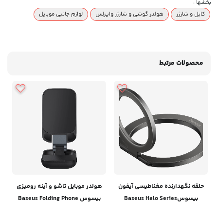
بخشها :
کابل و شارژر
هولدر گوشی و شارژر وایرلس
لوازم جانبی موبایل
محصولات مرتبط
حلقه نگهدارنده مغناطیسی آیفون
هولدر موبایل تاشو و آینه رومیزی
بیسوسBaseus Halo Series
بیسوس Baseus Folding Phone
Stand with mirror
Foldable Metal Ring Stand