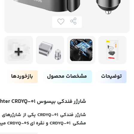
توضیحات
مشخصات محصول
بازخوردها
شارژر فندکی بیسوس Baseus High Efficiency One to Two Cigarette Lighter CRDYQ-01
شارژر فندکی CRDYQ-01
مشکی CRDYQ-01 و نقره ای CRDYQ-0S میباشد.