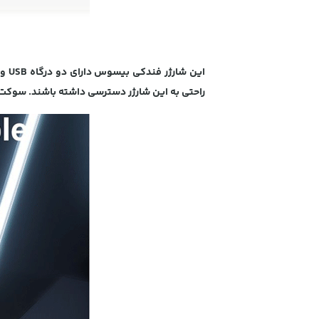
این شارژر فندکی بیسوس دارای دو درگاه USB و دو سوکت فندک (
راحتی به این شارژر دسترسی داشته باشند. سوکت از طریق کابل 60 متری به شارژ