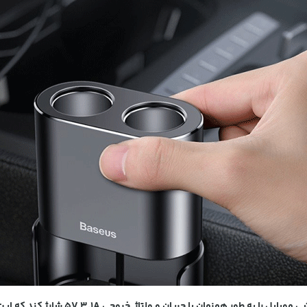
ریان و ولتاژ خروجی 5V 3.1A شارژ کند که این میزان بین هر دو درگاه تقسیم می شود.