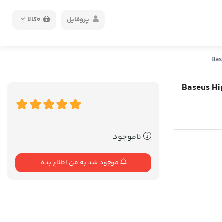
پروفایل
0
کالا
Baseus High Ef
ناموجود
موجود شد به من اطلاع بده