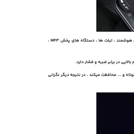
پشتیبانی میکند که امکان شارژ فوق سریع برای گوشی های هوشمند ، تبلت ها ، دستگاه های پخش MP3 ،
تاه و ... محافظت میکند ، در نتیجه دیگر نگرانی