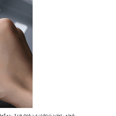
شما می توانید با داشتن این شارژر فندکی دو گوشی موبایل را به طور همزمان با ج