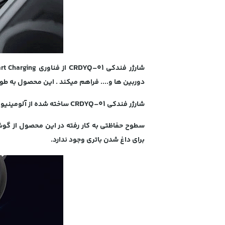
CRDYQ-01
شارژر فندکی
از فناوری
rt Charging
دوربین ها و.... فراهم میکند . این محصول به طو
CRDYQ-01
شارژر فندکی
ساخته شده از آلومینیوم + کامپیوتر(PC) می باشد که کیفت بالای این شارژر را تضمین م
سطوح حفاظتی به کار رفته در این محصول از گوشی م
برای داغ شدن باتری وجود ندارد.