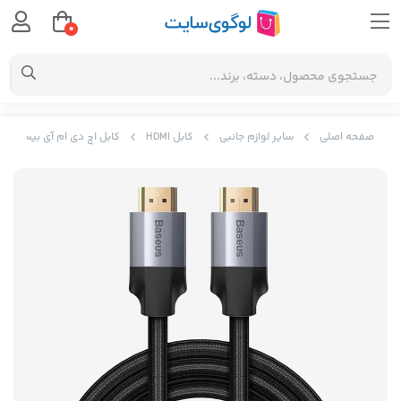
0
صفحه اصلی
سایر لوازم جانبی
کابل HDMI
کابل اچ دی ام آی بیسوس Baseus Enjoyment Series 4KHD Male To 4KHD Male CAKSX-C0G به طول دو متر