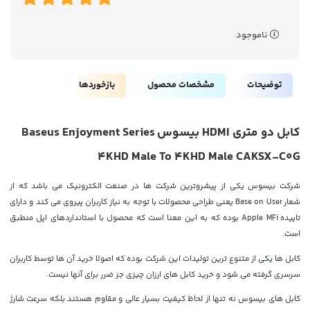
ناموجود
توضیحات
مشخصات محصول
بازخوردها
کابل دو متری HDMI بیسوس Baseus Enjoyment Series
4KHD Male To 4KHD Male CAKSX-C0G
شرکت بیسوس یکی از پیشروترین شرکت ها در صنعت الکترونیک می باشد که از
شعار
Base on User یعنی طراحی محصولات با توجه به نیاز کاربران پیروی می کند و دارای
تاییده Apple MFi بوده که به این معنا است که محصول با استانداردهای اپل منطبق
است.
کابل ها یکی از متنوع ترین تولیدات این شرکت بوده که اصولا خرید آن ها توسط کاربران
سرسری گرفته می شود و خرید کابل های ارزان چیزی جز ضرر برای آنها نیست.
کابل های بیسوس نه تنها از لحاظ کیفیت بسیار عالی و مقاوم هستند بلکه سرعت شارژ