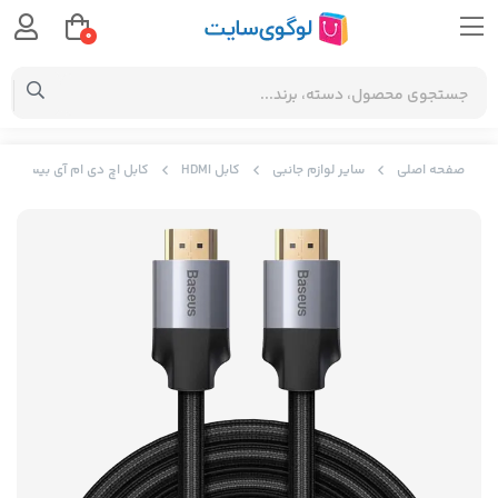
0
صفحه اصلی
سایر لوازم جانبی
کابل HDMI
کابل اچ دی ام آی بیسوس Baseus Enjoyment Series 4KHD Male To 4KHD Male CAKSX-E0G به طول پنج متر