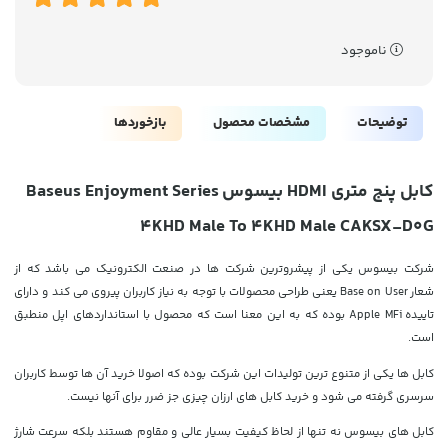
ناموجود
توضیحات
مشخصات محصول
بازخوردها
کابل پنج متری HDMI بیسوس Baseus Enjoyment Series
4KHD Male To 4KHD Male CAKSX-D0G
شرکت بیسوس یکی از پیشروترین شرکت ها در صنعت الکترونیک می باشد که از
شعار
Base on User یعنی طراحی محصولات با توجه به نیاز کاربران پیروی می کند و دارای
تاییده Apple MFi بوده که به این معنا است که محصول با استانداردهای اپل منطبق
است.
کابل ها یکی از متنوع ترین تولیدات این شرکت بوده که اصولا خرید آن ها توسط کاربران
سرسری گرفته می شود و خرید کابل های ارزان چیزی جز ضرر برای آنها نیست.
کابل های بیسوس نه تنها از لحاظ کیفیت بسیار عالی و مقاوم هستند بلکه سرعت شارژ