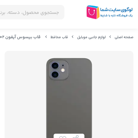
قاب بیسوس آیفون Baseus wing case WIAPIPH61N-02 برای iP 12 6.1inch 2020
صفحه اصلی
لوازم جانبی موبایل
قاب محافظ