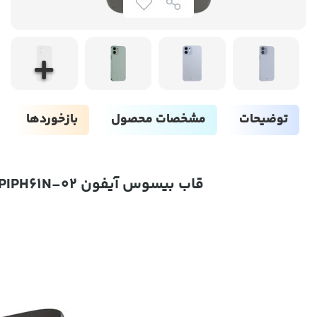
توضیحات
مشخصات محصول
بازخوردها
قاب بیسوس آیفون Baseus wing case WIAPIPH61N-02 برای iP 12 6.1inch 2020