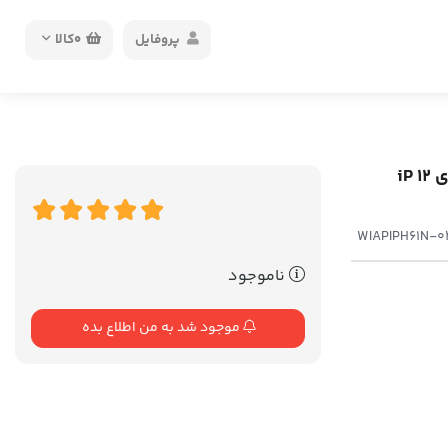
پروفایل
0
کالا
قاب بیسوس آیفون Baseus wing case WIAPIPH61N-02 برای iP 12
WIAPIPH61N-02 
ناموجود
موجود شد به من اطلاع بده