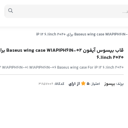
6.1inch 2020
WIAPIPH61N-01 WIAPIPH61N-06 Baseus wing case For iP 12 6.1inch 2020
برند:
بیسوز
5
از
1
رای
امتیاز :
کدکالا: