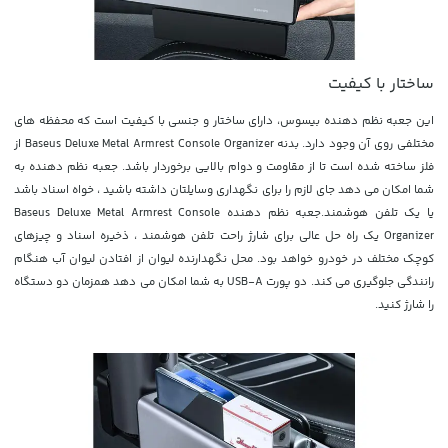
ساختار با کیفیت
این جعبه نظم دهنده بیسوس، دارای ساختار و جنسی با کیفیت است که محفظه های
مختلفی روی آن وجود دارد. بدنه Baseus Deluxe Metal Armrest Console Organizer از
فلز ساخته شده است تا از مقاومت و دوام بالایی برخوردار باشد. جعبه نظم دهنده به
شما امکان می دهد جای لازم را برای نگهداری وسایلتان داشته باشید ، خواه اسناد باشد
یا یک تلفن هوشمند.جعبه نظم دهنده Baseus Deluxe Metal Armrest Console
Organizer یک راه حل عالی برای شارژ راحت تلفن هوشمند ، ذخیره اسناد و چیزهای
کوچک مختلف در خودرو خواهد بود. محل نگهدارنده لیوان از افتادن لیوان آب هنگام
رانندگی جلوگیری می کند. دو پورت USB-A به شما امکان می دهد همزمان دو دستگاه
را شارژ کنید.