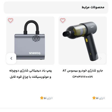
محصولات مرتبط
جارو شارژی خودرو بیسوس AT
پمپ باد دیجیتالی شارژی دوچرخه
C30476600121
و موتورسیکلت‌ با چراغ قوه قابل
حمل بیسوس C11169000121-00
(1
رای
)
5
(1
رای
)
5
1