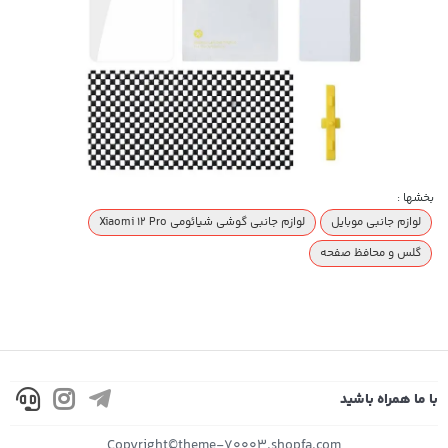
بخشها :
لوازم جانبی موبایل
لوازم جانبی گوشی شیائومی Xiaomi 12 Pro
گلس و محافظ صفحه
با ما همراه باشید
Copyright©theme-70003.shopfa.com