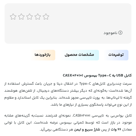
ناموجود
توضیحات
مشخصات محصول
بازخوردها
کابل USB به Type-C بیسوس CASX020101
سرعت چندبرابری کابل‌های Type-C در انتقال دیتا و جریان باعث گسترش استفاده از
آن‌ها شده‌است؛ به‌گونه‌ای که دیگر بیشتر دستگاه‌های دیجیتال، از تلفن‌های هوشمند
گرفته تا لپ‌تاپ‌ها، به پورت تایپ‌سی مجهز شده‌اند. بنابراین یک کابل استاندارد و مقاوم
از این نوع می‌تواند پاسخگوی بسیاری از نیازهای ما باشد.
کابل یواس‌بی به تایپ‌سی CASX020101، نمونه‌ای قدرتمند نسبت‌به گزینه‌های مشابه
موجود در بازار است که توسط کمپانی بیسوس عرضه شده‌است. این کابل با توانی
معادل
66 وات
از پس
شارژ سریع
و
ایمن
هر دستگاهی برمی‌آید.