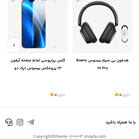
هدفون بی سیم بیسوس Bowie
گلس پرایوسی تمام صفحه آیفون
H1 Pro
13 پرومکس بیسوس (پک دو
عددی ) SGBL190202
(1
رای
)
5
(1
رای
)
5
1
با ما همراه باشید
موجود
موجود
Copyright©theme-70003.shopfa.com