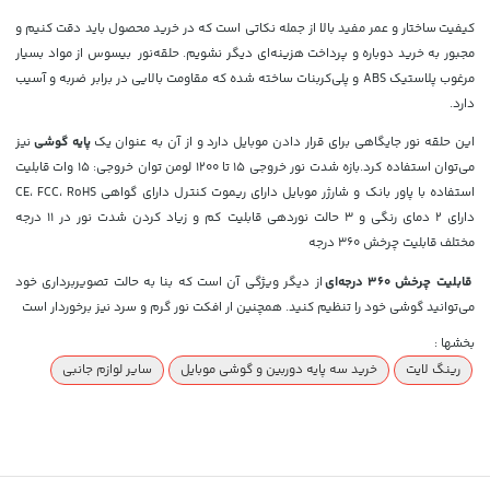
کیفیت ساختار و عمر مفید بالا از جمله نکاتی است که در خرید محصول باید دقت کنیم و
مجبور به خرید دوباره و پرداخت هزینه‌ای دیگر نشویم. حلقه‌نور بیسوس از مواد بسیار
مرغوب پلاستیک ABS و پلی‌کربنات ساخته شده که مقاومت بالایی در برابر ضربه و آسیب
دارد.
این حلقه نور جایگاهی برای قرار دادن موبایل دارد و از آن به عنوان یک
پایه گوشی
نیز
می‌توان استفاده کرد.
بازه شدت نور خروجی ۱۵ تا ۱۲۰۰ لومن توان خروجی: ۱۵ وات قابلیت
استفاده با پاور بانک و شارژر موبایل دارای ریموت کنترل دارای گواهی CE، FCC، RoHS
دارای ۲ دمای رنگی و ۳ حالت نوردهی قابلیت کم و زیاد کردن شدت نور در ۱۱ درجه
مختلف قابلیت چرخش ۳۶۰ درجه
قابلیت چرخش 360 درجه‌ای
از دیگر ویژگی آن است که بنا به حالت تصویربرداری خود
می‌توانید گوشی خود را تنظیم کنید. همچنین ار افکت نور گرم و سرد نیز برخوردار است
بخشها :
رینگ لایت
خرید سه‌ پایه دوربین و گوشی موبایل
سایر لوازم جانبی