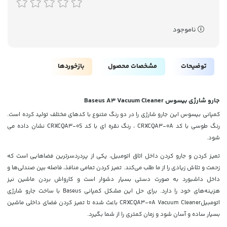
ناموجود
توضیحات
مشخصات محصول
بازخوردها
جارو شارژی بیسوس Baseus A3 Vacuum Cleaner
کمپانی بیسوس این جارو شارژی را در دو رنگ متنوع با کدهای مختلف تولید کرده است.
رنگ طوسی با کد CRXCQA3-0A ، رنگ نقره ای با کد CRXCQA3-0S نشان داده می
شود.
تمیز کردن و جارو کردن داخل اتاق اتومبیل، یکی از پردردسرترین فضاهایی است که
زحمت و تلاش زیادی را از ما طلب می‌کند. تمیز کردن تمامی منافذ، فاصله بین صندلی‌ها و
داخل داشبورد به صورت دستی بسیار دشوار است و کارواش بردن ماشین نیز
هزینه‌های خود را دارد. برای حل این مشکل کمپانی Baseus با ساخت جارو شارژی
اتومبیلCRXCQA3-0A Vacuum Cleaner باعث شده تا تمیز کردن فضای داخلی ماشین
بسیار ساده و آسان شود و زمان کمتری را از شما بگیرد.