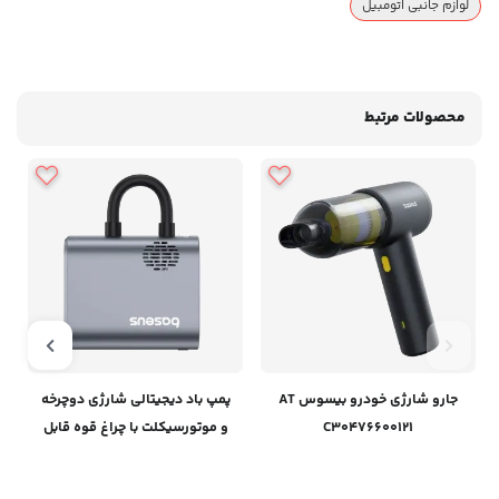
لوازم جانبی اتومبیل
محصولات مرتبط
جارو شارژی خودرو بیسوس AT
پمپ باد دیجیتالی شارژی دوچرخه
C30476600121
و موتورسیکلت‌ با چراغ قوه قابل
حمل بیسوس C11169000121-00