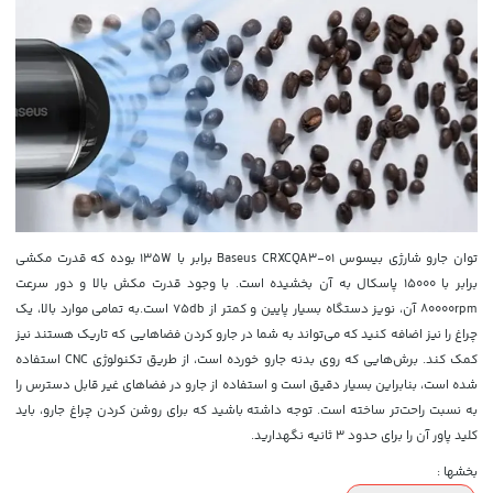
توان جارو شارژی بیسوس Baseus CRXCQA3-01 برابر با 135W بوده که قدرت مکشی
برابر با 15000 پاسکال به آن بخشیده است. با وجود قدرت مکش بالا و دور سرعت
80000rpm آن، نویز دستگاه بسیار پایین و کمتر از 75db است.به تمامی موارد بالا، یک
چراغ را نیز اضافه کنید که می‌تواند به شما در جارو کردن فضاهایی که تاریک هستند نیز
کمک کند. برش‌هایی که روی بدنه جارو خورده است، از طریق تکنولوژی CNC استفاده
شده است، بنابراین بسیار دقیق است و استفاده از جارو در فضاهای غیر قابل دسترس را
به نسبت راحت‌تر ساخته است. توجه داشته باشید که برای روشن کردن چراغ جارو، باید
کلید پاور آن را برای حدود 3 ثانیه نگهدارید.
بخشها :