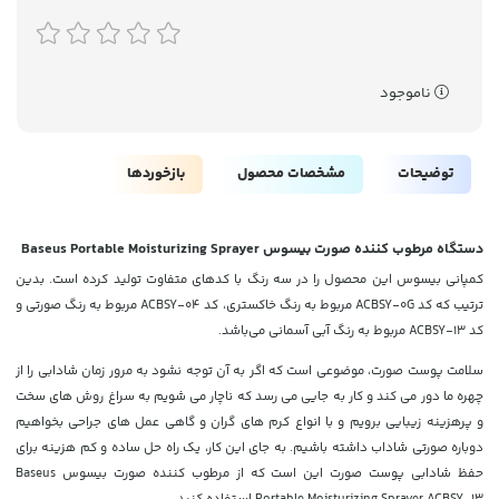
ناموجود
توضیحات
مشخصات محصول
بازخوردها
دستگاه مرطوب کننده صورت بیسوس Baseus Portable Moisturizing Sprayer
کمپانی بیسوس این محصول را در سه رنگ با کدهای متفاوت تولید کرده است. بدین
ترتیب که کد ACBSY-0G مربوط به رنگ خاکستری، کد ACBSY-04 مربوط به رنگ صورتی و
کد ACBSY-13 مربوط به رنگ آبی آسمانی می‌باشد.
سلامت پوست صورت، موضوعی است که اگر به آن توجه نشود به مرور زمان شادابی را از
چهره ما دور می کند و کار به جایی می رسد که ناچار می شویم به سراغ روش های سخت
و پرهزینه زیبایی برویم و با انواع کرم های گران و گاهی عمل های جراحی بخواهیم
دوباره صورتی شاداب داشته باشیم. به جای این کار، یک راه حل ساده و کم هزینه برای
حفظ شادابی پوست صورت این است که از مرطوب کننده صورت بیسوس Baseus
Portable Moisturizing Sprayer ACBSY-13 استفاده کنید.