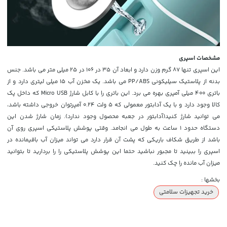
مشخصات اسپری
این اسپری تنها 87 گرم وزن دارد و ابعاد آن 35 در 106 در 25 میلی متر می باشد. جنس
بدنه از پلاستیک سیلیکونی PP/ABS می باشد. یک مخزن آب 15 میلی لیتری دارد و از
باتری 400 میلی آمپری بهره می برد. این باتری را با کابل شارژ Micro USB که داخل پک
کالا وجود دارد و با یک آدابتور معمولی که 5 ولت 0.24 آمپرتوان خروجی داشته باشد،
می توانید شارژ کنید(آدابتور در جعبه محصول وجود ندارد). زمان شارژ شدن این
دستگاه حدود 1 ساعت به طول می انجامد. وقتی پوشش پلاستیکی اسپری روی آن
باشد از طریق شکاف باریکی که پشت آن قرار دارد می تواند میزان آب باقیمانده در
اسپری را ببینید تا مجبور نباشید حتما این پوشش پلاستیکی را را بردارید تا بتوانید
میزان آب مانده را چک کنید.
بخشها :
خرید تجهیزات سلامتی