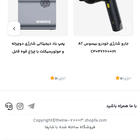
جارو شارژی خودرو بیسوس AT
پمپ باد دیجیتالی شارژی دوچرخه
C30476600121
و موتورسیکلت‌ با چراغ قوه قابل
حمل بیسوس C11169000121-00
(1
رای
)
5
(1
رای
)
5
1
با ما همراه باشید
موجود
موجود
Copyright©theme-70003.shopfa.com
فروشگاه ساخته شده با شاپفا