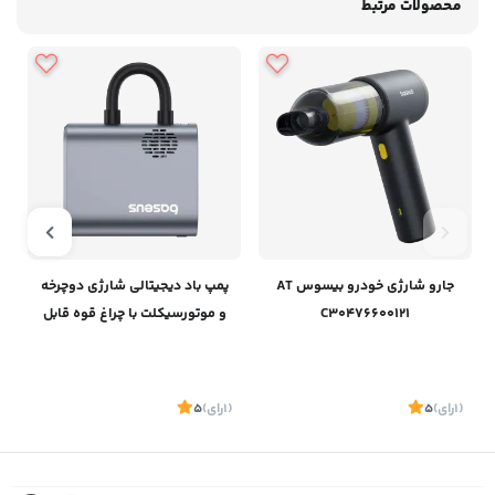
محصولات مرتبط
جارو شارژی خودرو بیسوس AT
پمپ باد دیجیتالی شارژی دوچرخه
C30476600121
و موتورسیکلت‌ با چراغ قوه قابل
حمل بیسوس C11169000121-00
(1
رای
)
5
(1
رای
)
5
1