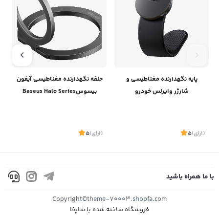
پایه نگهدارنده مغناطیسی و
حلقه نگهدارنده مغناطیسی آیفون
ه
شارژر وایرلس خودرو
بیسوسBaseus Halo Series
بیسوسBaseus C02 Pro
Foldable Metal Ring Stand
Single-ring SUCH000013
Magnetic Wireless Charging
Car Mount C40156000111-00
(1
رای
)
5
(1
رای
)
5
1
با ما همراه باشید
موجود
موجود
Copyright©theme-70003.shopfa.com
فروشگاه ساخته شده با شاپفا