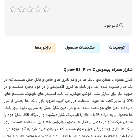
ناموجود
توضیحات
مشخصات محصول
بازخوردها
شارژر همراه بیسوس Q pow BS-P1001C
شارژر همراه یا همان پاور بانک ها در واقع باتری های خاص و قابل حمل هستند که در
یک مدار فشرده شده اند. پاور بانک ها انرژی الکتریکی را در خود ذخیره میکنند و در
صورت نیاز برای شارژر تبلت، گوشی موبایل، لپ تاپ، اسپیکر های بلوتوث، سیستم های
GPS و سایر گجت ها مورد استفاده قرار می گیرند.امروزه پاور بانک ها بخشی از نیاز
دارندگاه تلفن های هوشمند شده اند و در تامین شارژ نقش به سزایی دارند. پاور بانک
ها معمولا از یه درگاه Micro USB یا
لایتنینگ
شارژ میشوند و از درگاه USB شارژ خود را
منتقل میکنند و در بعضی ار مدل ها بصورت وایرلس هم قابل استفاده هستند. پاور
بانک ها دارای چند ویژگی خیلی مهم هستند که در زمان خرید باید به آنها توجه کرد.
ابتدا باید با توجه به نیاز، ظرفیت مورد نظر را انتخاب کرد و مواردی همچون تعداد خروجی