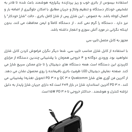
استفاده بیسوس از باتری خوب و ریز پردازنده یکپارچه هوشمند باعث شده تا قادر به
تشخیص خودکار دستگاه و تنظیم ولتاژ و جریان مطابق با امکان جلوگیری از اضافه بار و
اتصال کوتاه باشد. به خصوص ، این شارژر پس از شارژ کامل باتری ، حالت "شارژ خودکار" را
نیز دارد ، دستگاه را گرم نمی کند ، از دستگاه کاملاً و ایمن محافظت می کند، بدون
اینکه نگرانی در مورد آتش سوزی و انفجار داشته باشد.
مجهز به کابل متصل تایپ سی
با استفاده از کابل شارژر مناسب تایپ سی، شما دیگر نگران فراموش کردن کابل شارژر
نخواهید بود. ورودی دوگانه و 4 خروجی همزمان با پشتیبانی چندین دستگاه از مزایای
کاربردی این دستگاه است. همه دستگاه های دیجیتال را تا جای ممکن سریع شارژ می
کند. صفحه نمایش دیجیتال LED ظرفیت باتری باقیمانده را روی محصول نشان می دهد.
از آخرین فن آوری های شارژ QC 3.0 Qualcomm و PD 3.0 (تحویل تغذیه) پشتیبانی می
کند ، PD 3.0 آخرین استاندارد شارژ در بازار 2019 است که دارای جریان شارژ پایدار به دلیل
تراشه کنترل و هوشمند ، حداکثر خروجی تا 15W PD 3.0 است.