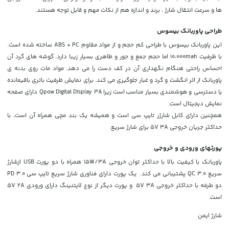
ها و سرعت انتقال شارژ ، برند و اندازه هم از نکات مهم و قابل توجه هستند.
طراحی پاوربانک بیسوس
این پاوربانک بیسوس با طراحی کم حجم و از مواد مقاوم ABS + PC ساخته شده است.
با ظرفیت 10،000mah اما حجم جمع و جور و ظاهری بسیار زیبا دارد. گوشه های گرد آن
احساس راحتی هنگام نگهداری آن در کف دست را می دهد. مواد مات روی بدنه ی
پاوربانک از اثر انگشت و گرد و غبار جلوگیری می کند. برای نمایش ظرفیت باتری باقیمانده
یا دسترسی و هوشمندی بسیار مناسب است زیرا Qpow Digital Display 3A دارای صفحه
نمایش دیجیتال است.
همچنین دارای کابل شارژر تایپ سی است و همیشه یک بند مچی همراه آن است، با
حداکثر جریان خروجی 5V 3A برای شارژ سریع.
پورتهای ورودی و خروجی
پاوربانک با کیفیت بالا با حداکثر توان خروجی 15W/3A همراه با دو پورت USB ازشارژ
سریع QC 3.0 پشتیبانی می کند. یک پورت دارای فناوری شارژ سریع تایپ سی PD 3.0
دو طرفه با حداکثر خروجی 5V 3A و پورت دیگر از نوع لایتنینگ دارای ورودی 5V 2A
است.
شارژ ایمن