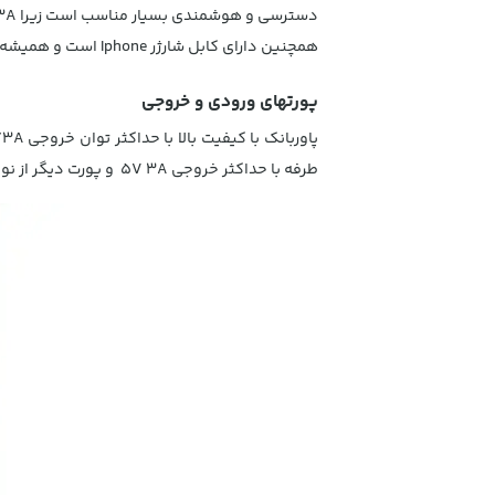
دسترسی و هوشمندی بسیار مناسب است زیرا Qpow Digital Display 3A دارای صفحه نمایش دیجیتال است.
همچنین دارای کابل شارژر Iphone است و همیشه یک بند مچی همراه آن است، با حداکثر جریان خروجی 5V 2A برای شارژ سریع.
پورتهای ورودی و خروجی
طرفه با حداکثر خروجی 5V 3A و پورت دیگر از نوع لایتنینگ دارای ورودی 5V 2A است.