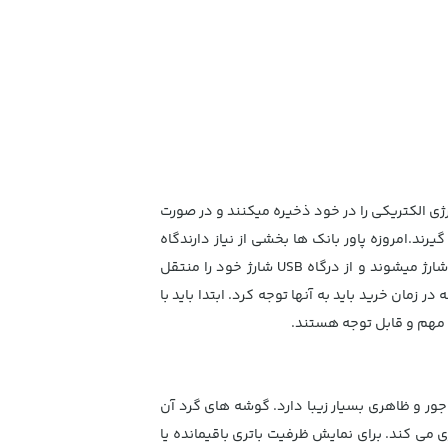
رژی الکتریکی را در خود ذخیره میکنند و در صورت
GPS و سایر گجت ها مورد استفاده قرار می گیرند.امروزه پاور بانک ها بخشی از نیاز دارندگاه
شارژ میشوند و از درگاه USB شارژ خود را منتقل
ان خرید باید به آنها توجه کرد. ابتدا باید با
ت مهم و قابل توجه هستند.
ز مواد مقاوم ABS + PC ساخته شده است. با ظرفیت 10،000mah اما حجم جمع و جور و ظاهری بسیار زیبا دارد. گوشه های گرد آن
می کند. برای نمایش ظرفیت باتری باقیمانده یا