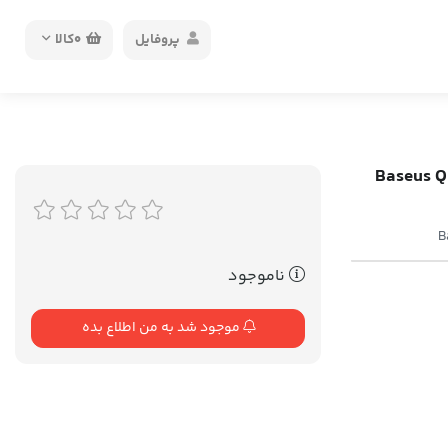
پروفایل
0
کالا
Baseus Q pow BS-P1
B
ناموجود
موجود شد به من اطلاع بده