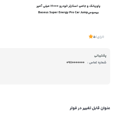
پاوربانک و جامپ استارتر خودرو 16000 میلی آمپر
بیسوسBaseus Super Energy Pro Car Jump
Starter CGNL070001
(1
رای
)
5
پشتیبانی
شماره تماس :
09110000000
موجود
عنوان قابل تغییر در فوتر