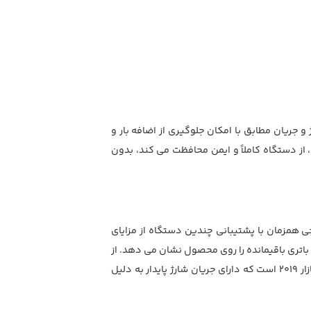
جریان مطابق با امکان جلوگیری از اضافه بار و
، از دستگاه کاملاً و ایمن محافظت می کند، بدون
ل شارژر مناسب Iphone ، شما دیگر نگران فراموش کردن کابل شارژر نخواهید بود. ورودی دوگانه و 4 خروجی همزمان با پشتیبانی چندین دستگاه از مزایای
ت. همه دستگاه های دیجیتال را تا جای ممکن سریع شارژ می کند. صفحه نمایش دیجیتال LED ظرفیت باتری باقیمانده را روی محصول نشان می دهد. از
آخرین فن آوری های شارژ QC 3.0 Qualcomm و PD 3.0 (تحویل تغذیه) پشتیبانی می کند ، PD 3.0 آخرین استاندارد شارژ در بازار 2019 است که دارای جریان شارژ پایدار به دلیل