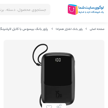
پاور بانک بیسوس با کابل لایتنینگ eus Q pow BS-P1001L Digital Display 10000mAh Power Bank
صفحه اصلی
پاور بانک (شارژر همراه)