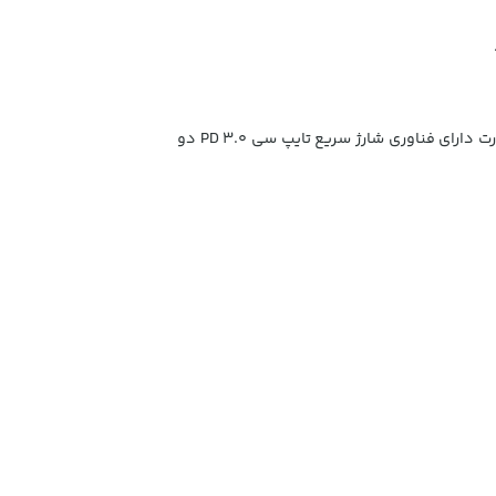
پاوربانک با کیفیت بالا با حداکثر توان خروجی 15W/3A همراه با دو پورت USB ازشارژ سریع QC 3.0 پشتیبانی می کند. یک پورت دارای فناوری شارژ سریع تایپ سی PD 3.0 دو