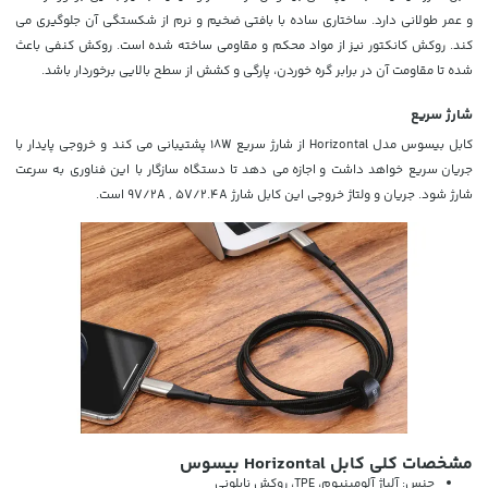
و عمر طولانی دارد. ساختاری ساده با بافتی ضخیم و نرم از شکستگی آن جلوگیری می
کند. روکش کانکتور نیز از مواد محکم و مقاومی ساخته شده است. روکش کنفی باعث
شده تا مقاومت آن در برابر گره خوردن، پارگی و کشش از سطح بالایی برخوردار باشد.
شارژ سریع
کابل بیسوس مدل Horizontal
از شارژ سریع 18W پشتیبانی می کند و خروجی پایدار با
جریان سریع خواهد داشت و اجازه می دهد تا دستگاه سازگار با این فناوری به سرعت
شارژ شود. جریان و ولتاژ خروجی این کابل شارژ 9V/2A , 5V/2.4A است.
مشخصات کلی کابل Horizontal بیسوس
جنس: آلیاژ آلومینیوم، TPE، روکش نایلونی