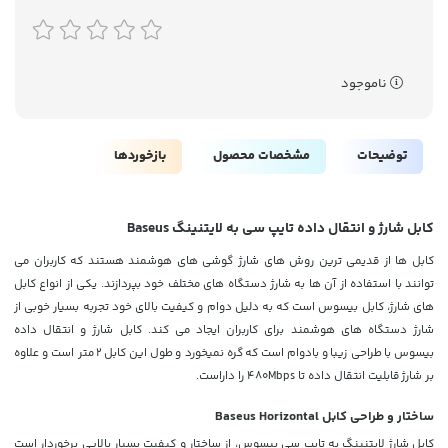
ناموجود
توضیحات
مشخصات محصول
بازخوردها
کابل شارژ و انتقال داده تایپ سی به لایتنینگ Baseus
کابل ها از قدیمی ترین روش های شارژ گوشی های هوشمند هستند که کاربران می
توانند با استفاده از آن ها به شارژ دستگاه های مختلف خود بپردازند. یکی از انواع کابل
های شارژ، کابل بیسوس است که به دلیل دوام و کیفیت بالای خود تجربه بسیار خوبی از
شارژ دستگاه های هوشمند برای کاربران ایجاد می کند. کابل شارژ و انتقال داده
بیسوس با طراحی زیبا و بادوام است که گره نمیخورد و طول این کابل 2 متر است و علاوه
بر شارژ
قابلیت انتقال داده تا 480Mbps را داراست.
ساختار و طراحی کابل Baseus Horizontal
کابل شارژ لایتنینگ به تایپ سی بیسوس، از ساختار و کیفیت بسیار بالایی برخوردار است