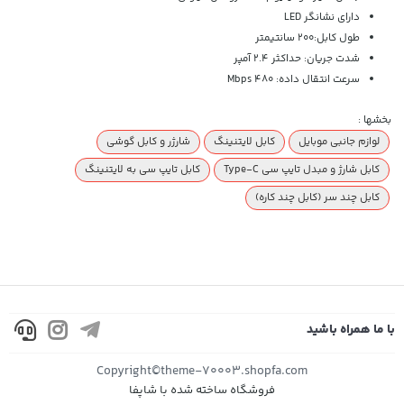
دارای نشانگر LED
طول کابل:200 سانتیمتر
شدت جریان: حداکثر 2.4 آمپر
سرعت انتقال داده: 480 Mbps
بخشها :
لوازم جانبی موبایل
کابل لایتنینگ
شارژر و کابل گوشی
کابل شارژ و مبدل تایپ سی Type-C
کابل تایپ سی به لایتنینگ
کابل چند سر (کابل چند کاره)
با ما همراه باشید
Copyright©theme-70003.shopfa.com
فروشگاه ساخته شده با شاپفا