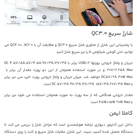
شارژ سریع QC3.0
با پشتیبانی این شارژر از فناوری شارژ سریع QC3.0 و مطابقت آن با QC4.0+ ,AC2.0 می
توانید حتی گوشی شیائومی 5 را نیز سریع شارژ کنید.
جریان و ولتاژ خروجی پورتها USB1/2 برابر با
DC 4.5V/5A,5V/4.5A,9V/3A,12V/3A
.20V/2.25A Max و در صورت استفاده همزمان از این دو پورت مقدار آن برابر با
DC5V/6A 30W Max خواهد شد. میزان جریان و ولتاژ خروجی پورت تایپ سی نیز برابر
با DC 5V/3A.9V/3A.12V/3A .15V/3A.20V/3A Max است.
مقدار خروجی هنگامی که از سه پورت به صورت همزمان استفاده می شود نیز برابر
با 45W+15W 60W Max است.
کاملا ایمن
داخل این آداپتور دیواری تراشه هوشمندی است که مراحل شارژ را بررسی می کند تا
دستگاه متصل شده آسیب نبیند. این شارژر، عملیات شارژ سریع و ثابت را روی دستگاه