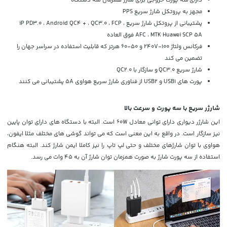
مجهز به پروتکل شارژ سریع PPS
پشتیبانی از پروتکل شارژ سریع iP PD3.0 ، Android QC4 + ، QC3.0 ، FCP ،
AFC ، MTK Huawei SCP 5A فوق العاده
فرکانس ولتاژ 100-240V و 50-60 هرتز که قابلیت استفاده در سراسر جهان را
تضمین می کند
شارژ سریع QC3.0 و سازگار با QC2.0
پورت های USB1 و USB2 از فناوری شارژ سریع هواوی 5A پشتیبانی می کنند
شارژر سریع با سه پورت و سرعت بالا
این شارژر دیواری دارای توانی معادل 60W است. البته با دستگاه های دارای توان پایین
نیز سازگار است. در واقع به این معنی است که می تواند گوشی های مختلف مثلا ایفون،
هواوی با توان شارژهای مختلف و حتی
لپ تاپ
را نیز کاملا ایمن شارژ کند. البته هنگام
استفاده از سه پورت شارژ به صورت همزمان توان شارژ آن به 45 وات می رسد.