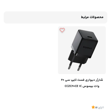
محصولات مرتبط
شارژر دیواری فست تایپ سی 20
وات بیسوس CCZC20CE 1C
(1
رای
)
5