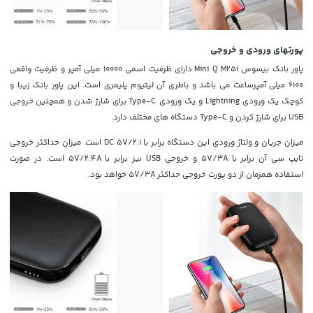
پورتهای ورودی و خروجی
پاور بانک بیسوس Mini Q M25i
دارای ظرفیت اسمی 10000 میلی آمپر و ظرفیت واقعی
6100 میلی آمپرساعت می باشد و باطری آن لیتیوم پلیمری است. این پاور بانک زیبا و
کوچک یک ورودی Lightning و یک ورودی Type-C برای شارژ شدن و همچنین خروجی
USB برای شارژ کردن و Type-C دستگاه های مختلف دارد.
میزان جریان و ولتاژ ورودی این دستگاه برابر با
DC 5V/2.1 است. میزان حداکثر خروجی
تایپ سی آن برابر با 5V/3A و خروجی USB نیز برابر با 5V/2.4A است. در صورت
استفاده همزمان از دو پورت خروجی حداکثر 5V/3A خواهد بود.