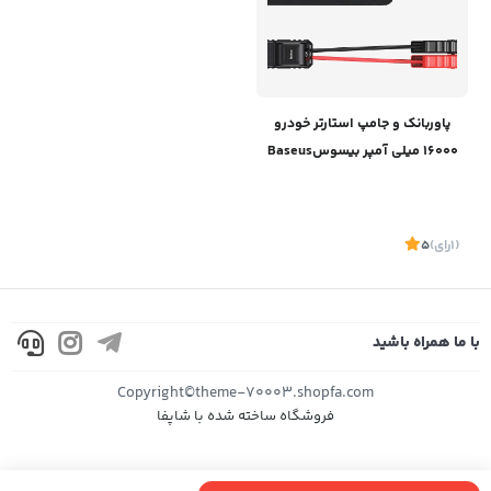
پاوربانک و جامپ استارتر خودرو
16000 میلی آمپر بیسوسBaseus
Super Energy Pro Car Jump
Starter CGNL070001
(1
رای
)
5
با ما همراه باشید
موجود
Copyright©theme-70003.shopfa.com
فروشگاه ساخته شده با شاپفا