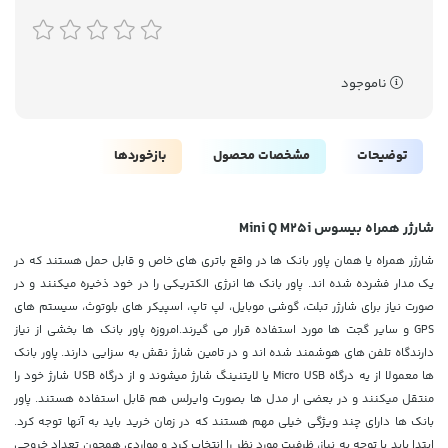
ناموجود
توضیحات
مشخصات محصول
بازخوردها
شارژر همراه بیسوس Mini Q M25i
شارژر همراه یا همان پاور بانک ها در واقع باتری های خاص و قابل حمل هستند که در
یک مدار فشرده شده اند. پاور بانک ها انرژی الکتریکی را در خود ذخیره میکنند و در
صورت نیاز برای شارژر تبلت، گوشی موبایل، لپ تاپ، اسپیکر های بلوتوث، سیستم های
GPS و سایر گجت ها مورد استفاده قرار می گیرند.امروزه پاور بانک ها بخشی از نیاز
دارندگاه تلفن های هوشمند شده اند و در تامین شارژ نقش به سزایی دارند. پاور بانک
ها معمولا از یه درگاه Micro USB یا
لایتنینگ
شارژ میشوند و از درگاه USB شارژ خود را
منتقل میکنند و در بعضی ار مدل ها بصورت وایرلس هم قابل استفاده هستند. پاور
بانک ها دارای چند ویژگی خیلی مهم هستند که در زمان خرید باید به آنها توجه کرد.
ابتدا باید با توجه به نیاز، ظرفیت مورد نظر را انتخاب کرد و مواردی همچون تعداد خروجی