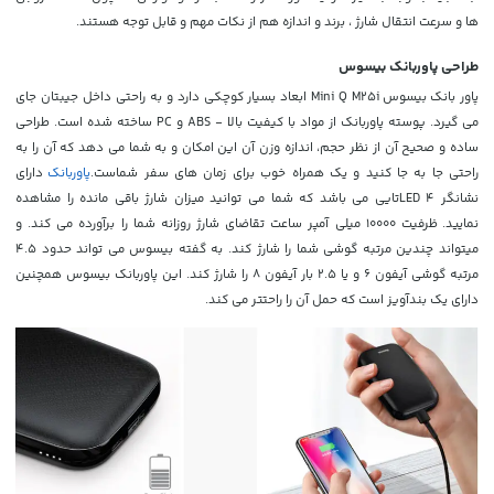
ها و سرعت انتقال شارژ ، برند و اندازه هم از نکات مهم و قابل توجه هستند.
طراحی پاوربانک بیسوس
پاور بانک بیسوس Mini Q M25i ابعاد بسیار کوچکی دارد و به راحتی داخل جیبتان جای
می گیرد. پوسته پاوربانک از مواد با کیفیت بالا - ABS و PC ساخته شده است. طراحی
ساده و صحیح آن از نظر حجم، اندازه وزن آن این امکان و به شما می دهد که آن را به
راحتی جا به جا کنید و یک همراه خوب برای زمان های سفر شماست.
پاوربانک
دارای
نشانگر LED 4تایی می باشد که شما می توانید میزان شارژ باقی مانده را مشاهده
نمایید. ظرفیت 10000 میلی آمپر ساعت تقاضای شارژ روزانه شما را برآورده می کند. و
میتواند چندین مرتبه گوشی شما را شارژ کند. به گفته بیسوس می تواند حدود 4.5
مرتبه گوشی آیفون 6 و یا 2.5 بار آیفون 8 را شارژ کند. این پاوربانک بیسوس همچنین
دارای یک بندآویز است که حمل آن را راحتتر می کند.