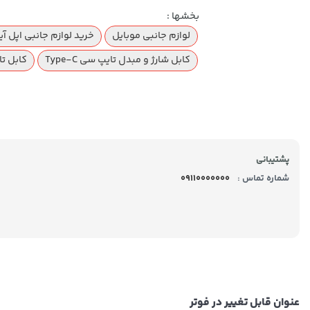
بخشها :
لوازم جانبی موبایل
خرید لوازم جانبی اپل آیفون 
کابل شارژ و مبدل تایپ سی Type-C
کابل تا
پشتیبانی
شماره تماس :
09110000000
عنوان قابل تغییر در فوتر