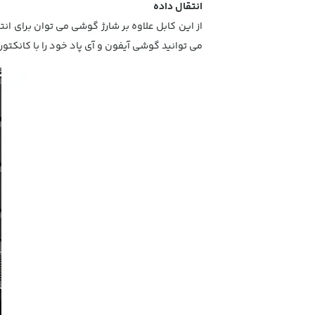
انتقال داده
می توانید گوشی آیفون و آی پاد خود را با کانکتور لایتنینگ به MacBook / MacBook Pro با پورت USB-C برای ا