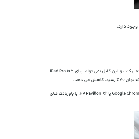
توجه نمایید که فقط آیفون x / 8 / 8plus از شارژ سریع PD پشتیبانی می کند. دیگر گوشی های آیفون از شارژ سریع پشتیبانی نمی کند، و این کابل نمی تواند برای iPad Pro 105
در واقع با این کابل بدون نیاز به آداپتور، گوشی آیفون خود را به طور مستقیم به مک بوک پرو 2016، مک بوک 12 اینچی، Google Chromebook یا HP Pavilion X2، یا پاوربانک های