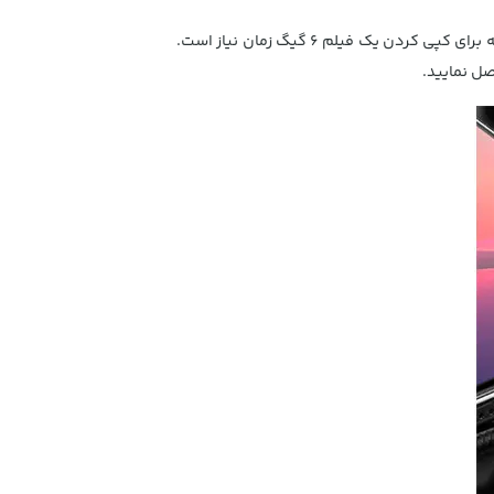
از این کابل علاوه بر شارژ گوشی می توان برای انتقال داده با سرعت انتقال 480 مگابیت در ثانیه استفاده کرد. حدودا 2 دقیقه برای کپی کردن یک فیلم 6 گیگ زمان نیاز است.