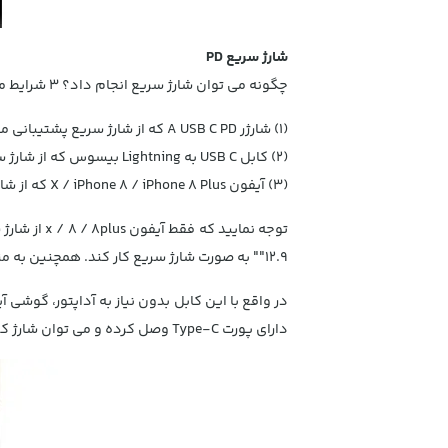
شارژ سریع PD
چگونه می توان شارژ سریع انجام داد؟ 3 شرایط مهم برای دستیابی به فناوری شارژ سریع روی گوشی های آیفون 8/8پلاس/10 وجود دارد:
(1) شارژر A USB C PD که از شارژ سریع پشتیبانی می کند.
(2) کابل USB C به Lightning بیسوس که از شارژ سریع پشتیبانی می کند.
(3) آیفون X / iPhone 8 / iPhone 8 Plus که از شارژ سریع پشتیبانی می کند.
"12.9" به صورت شارژ سریع کار کند. همچنین به منظور حفاظت از آیفون خود، تراشه هوشمند به طور خودکار جریان را هنگامی که توان 70% رسید، کاهش می دهد.
دارای پورت Type-C وصل کرده و می توان شارژ کرد.