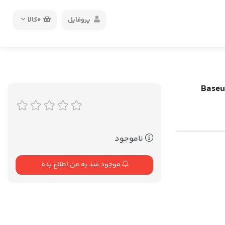
پروفایل
0
کالا
یتنینگ سریع بیسوس Baseus MVP
ناموجود
موجود شد به من اطلاع بده