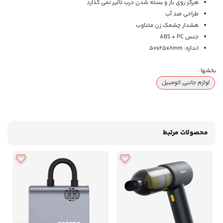
هرگز روی باز و بسته شدن درب تأثیر نمی گذارد
طراحی ضد آب
هشدار چشمک زن متناوب
جنس ABS + PC
اندازه: 50x25x8mm
بخشها :
لوازم جانبی اتومبیل
محصولات مرتبط