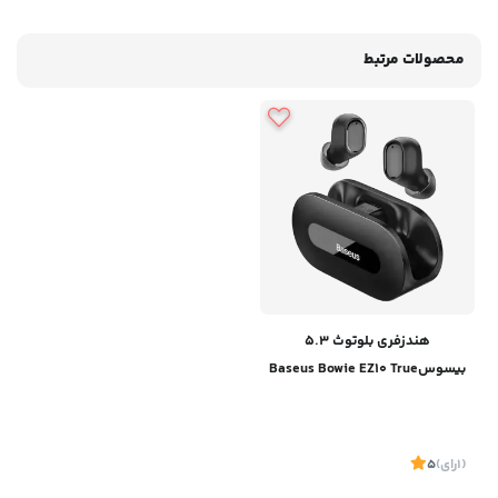
محصولات مرتبط
هندزفری بلوتوث 5.3
بیسوسBaseus Bowie EZ10 True
Wireless Earphones
A00054300226-Z1
(1
رای
)
5