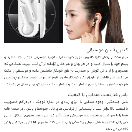
کنترل آسان موسیقی
برای مکث یا پخش تنها کافیس دوبار کلیک کنید ، تجربه موسیقی خود را ارتقا دهید و
ریتم خود را دنبال کنید و در هر زمان و هر مکان آزادانه از آن لذت ببرید. هنگامی که
هندزفری را از داخل گوش بر میدارید به طور خودکار تشخیص داده و موسیقی را مکث
می کند. این قابلیت از طریق القاء خودکار مادون قرمز انجام می شود. هنگام پوشیدن
هر دو هدفون ، عملکردهای کاهش صدا و کاهش صدا به طور ترجیحی فعال می شوند.
باس قدرتمند، صدایی با کیفیت
باس چشمگیر ، وجود صدایی با انرژی زیادی در اندازه کوچک ، دیافراگم کامپوزیت
با کیفیت بالا برابر است با پشتیبانی از فرکانس های بالا ، متوسط ​​و پایین ، در نتیجه قلب
شما را با هر ضرب و شتم ریتم موسیقی تحت تأثیر قرار می دهد. فناوری اشکال زدایی
دیجیتال DSP جلوه های صوتی چشمگیر را ایجاد می کند. فناوری ENC نویز بیشتری را نیز
کاهش می دهد.