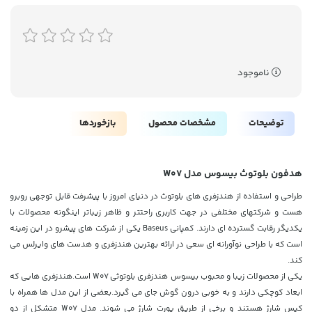
ناموجود
توضیحات
مشخصات محصول
بازخوردها
هدفون بلوتوث بیسوس مدل W07
طراحی و استفاده از هندزفری های بلوتوث در دنیای امروز با پیشرفت قابل توجهی روبرو
هست و شرکتهای مختلفی در جهت کاربری راحتتر و ظاهر زیباتر اینگونه محصولات با
یکدیگر رقابت گسترده ای دارند. کمپانی Baseus یکی از شرکت های پیشرو در این زمینه
است که با طراحی نوآورانه ای سعی در ارائه بهترین هندزفری و هدست های وایرلس می
کند.
یکی از محصولات زیبا و محبوب بیسوس هندزفری بلوتوثی W07 است.هندزفری هایی که
ابعاد کوچکی دارند و به خوبی درون گوش جای می گیرد.بعضی از این مدل ها همراه با
کیس شارژ هستند و برخی از طریق پورت شارژ می شوند. مدل W07 متشکل از دو