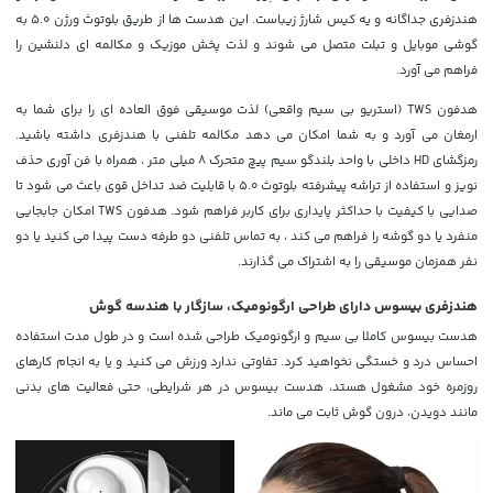
هندزفری جداگانه و یه کیس شارژ زیباست. این هدست ها از طریق بلوتوث ورژن 5.0 به
گوشی موبایل و تبلت متصل می شوند و لذت پخش موزیک و مکالمه ای دلنشین را
فراهم می آورد.
هدفون TWS (استریو بی سیم واقعی) لذت موسیقی فوق العاده ای را برای شما به
ارمغان می آورد و به شما امکان می دهد مکالمه تلفنی با هندزفری داشته باشید.
رمزگشای HD داخلی با واحد بلندگو سیم پیچ متحرک 8 میلی متر ، همراه با فن آوری حذف
نویز و استفاده از تراشه پیشرفته بلوتوث 5.0 با قابلیت ضد تداخل قوی باعث می شود تا
صدایی با کیفیت با حداکثر پایداری برای کاربر فراهم شود. هدفون TWS امکان جابجایی
منفرد یا دو گوشه را فراهم می کند ، به تماس تلفنی دو طرفه دست پیدا می کنید یا دو
نفر همزمان موسیقی را به اشتراک می گذارند.
هندزفری بیسوس دارای طراحی ارگونومیک، سازگار با هندسه گوش
هدست بیسوس کاملا بی سیم و ارگونومیک طراحی شده است و در طول مدت استفاده
احساس درد و خستگی نخواهید کرد. تفاوتی ندارد ورزش می کنید و یا به انجام کارهای
روزمره خود مشغول هستد، هدست بیسوس در هر شرایطی، حتی فعالیت های بدنی
مانند دویدن، درون گوش ثابت می ماند.