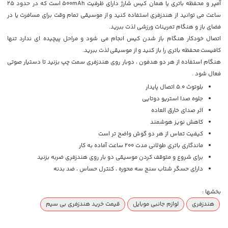
آمپر و محفظه باتری یا همان کیس شارژ دارای ظرفیت
500mAh است که در حدود 25
ساعت می توانید از هندزفری استفاده کنید و
از موسیقی تمام وقت برای مسافرت یا در
فضای باز و هنگام تمرینات ورزشی لذت ببرید.
اتصال خودکار هنگام باز شدن کیس انجام می شود و مراحل پیچیده ای ندارد تنها
کافیست محفظه باتری را باز کنید و از موسیقی لذت ببرید.
هنگام استفاده از هر دو هدفون ، دوبار روی هندزفری سمت چپ بزنید تا دستیار صوتی
فعال شود .
بلوتوث 5.0 اتصال پایدار
جلوه صدا استریو دوتایی
اثر صدای خارق العاده
کاهش نویز هوشمند
کیفیت تماس از هر دو گوش واضح تر است
ماندگاری باتری طولانی مدت 200 ساعت آماده به کار
برای شروع و متوقف کردن موسیقی دو بار روی هندزفری ضربه بزنید
دارای حسگر شتاب سنج سه محوره ، کنترل حساس ، ضد بدنه
بخشها :
هندزفری
لوازم جانبی موبایل
قیمت خرید هندزفری بی سیم