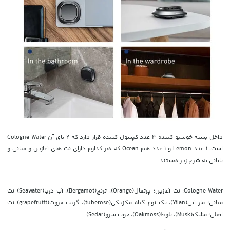
داخل بسته خوشبو کننده 4 عدد کپسول کننده قرار دارد که 2 تای آن Cologne Water
است، 1 عدد Lemon و 1 عدد هم Ocean که هر کدارم دارای نت های آغازین و میانی و
پایانی به شرح زیر هستند.
W
ologne
C
ater: نت آغازین؛ پرتقال(Orange)، ترنج(Bergamot)، آب دریا(Seawater) نت
میانی؛ مار آبی(Yilan)، یک نوع گیاه مکزیکی(tuberose)، گریپ فروت(grapefrutit) نت
اصلی؛ مشک(Musk)، بلوط(Oakmoss)، چوب سرو(Sedar)