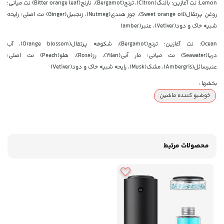
Lemon: نت آغازین؛ بالنگ(Citron)، ترنج(Bergamot)، نارنج(Bitter orange leaf) نت میانی؛
روغن پرتقال(Sweet orange oil)، جوز هندی(Nutmeg)، زنجبیل(Ginger) نت اصلی؛ رایحه
شبیه خاک و دود(Vetiver)، عنبر(amber)
Ocean: نت آغازین؛ ترنج(Bergamot)، شکوفه پرتقال(Orange blossom)، آب
دریا(Seawater) نت میانی؛ مار آبی(Yilan)، رز(Rose)، هلو(Peach) نت اصلی؛
عنبرسائل(Ambergris)، مشک(Musk)، رایحه شبیه خاک و دود(Vetiver)
بخشها :
خوشبو کننده ماشین
محصولات مرتبط