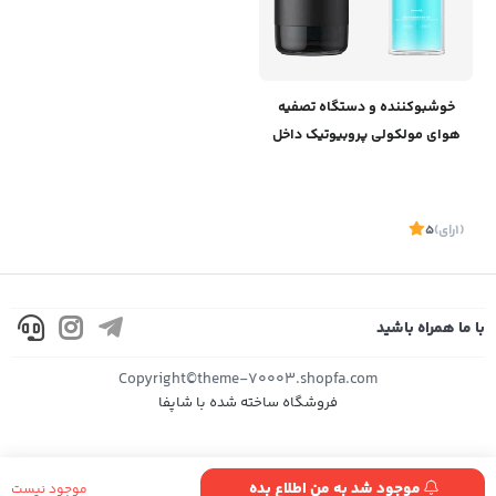
خوشبوکننده و دستگاه تصفیه
هوای مولکولی پروبیوتیک داخل
خودرو بیسوس Baseus
Formaldehyde Purifier With
Molecular Probiotics
(1
رای
)
5
CRCQ010001
با ما همراه باشید
موجود
Copyright©theme-70003.shopfa.com
فروشگاه ساخته شده با شاپفا
موجود شد به من اطلاع بده
موجود نیست