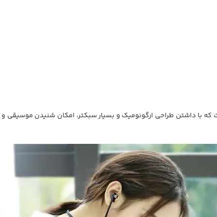
ن بیسوس S11A، نمونه جدیدتر مدل S11 است که با داشتن طراحی ارگونومیک و بسیار سبکتر، امکان ش