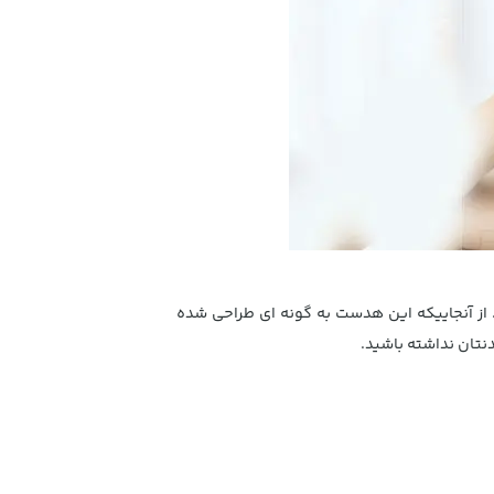
 مهم و کاربردی این هدست بلوتوث بیسوس مقاومت آن در برابر آب و تعریق طبق استاندارد IPX5 است. از آنجاییکه این هدست به گونه ای طراحی شده
دنتان نداشته باشید.