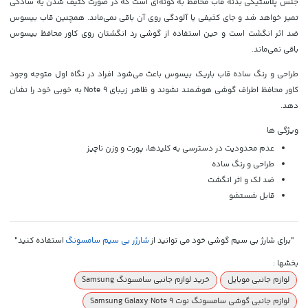
جنس پلاستیکی بدنه قاب محافظ به گونه‌ای است که در صورت کثیف شدن یه سادگی
تمیز خواهد شد و جای کثیفی یا آلودگی روی آن باقی نمی‌ماند. همچنین قاب بیسوس
ضد اثر انگشت است و حین استفاده از گوشی رد انگشتان روی کاور محافظ بیسوس
باقی نمی‌ماند.
طراحی و رنگ ساده قاب باریک بیسوس باعث می‌شود افراد در نگاه اول متوجه وجود
کاور محافظ اطراف گوشی هوشمند نشوند و ظاهر زیبای
Note 9
به خوبی خود را نشان
دهد.
ویژگی ها
عدم محدودیت در دسترسی به کلیدها، پورت و وزن ناچیز
طراحی و رنگ ساده
ضد لک و اثر انگشت
قابل شستشو
"برای شارژ بی سیم گوشی خود می توانید از
شارژر بی سیم سامسونگ
استفاده کنید
"
بخشها :
لوازم جانبی موبایل
خرید لوازم جانبی سامسونگ Samsung
لوازم جانبی گوشی سامسونگ نوت Samsung Galaxy Note 9