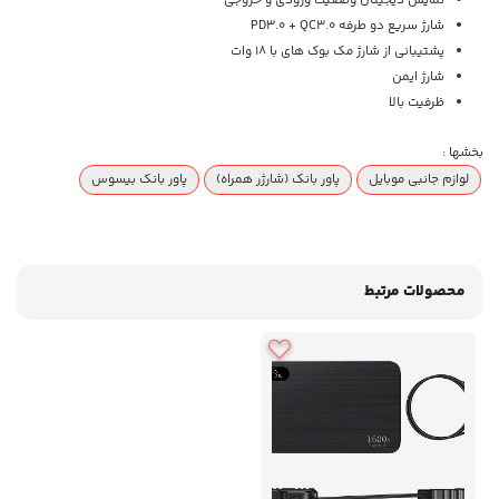
نمایش دیجیتال وضعیت ورودی و خروجی
شارژ سریع دو طرفه PD3.0 + QC3.0
پشتیبانی از شارژ مک بوک های با 18 وات
شارژ ایمن
ظرفیت بالا
بخشها :
لوازم جانبی موبایل
پاور بانک (شارژر همراه)
پاور بانک بیسوس
محصولات مرتبط