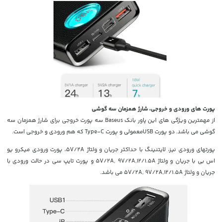
پورت های ورودی و خروجی،
شارژ همزمان سه گوشی
از مهمترین ویژگی های این پاور بانک Baseus سه پورت خروجی برای شارژ همزمان سه
گوشی می باشد. دو پورت USBمعمولی و پورت Type-C که هم ورودی و خروجی است.
پورتهای ورودی نیز، لایتنینگ با حداکثر جریان و ولتاژ 5V/2A، پورت ورودی میکرو یو
اس بی با جریان و ولتاژ 5V/2A, 9V/2A,12/1.5A و پورت تایپ سی در حالت ورودی با
جریان و ولتاژ 5V/2A, 9V/2A,12/1.5A می باشد.