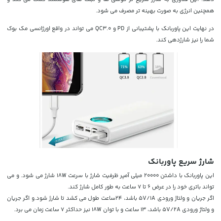
همچنین انرژی به صورت بهینه تر مصرف می شود.
در نهایت این پاوربانک با پشتیبانی از PD و QC3.0 می تواند در واقع اورژانسی مک بوک
شما را نیز شارژدهی کند.
شارژ سریع پاوربانک
این پاوربانک با داشتن 20000 میلی آمپر ظرفیت شارژ با سرعت 18W شارژ می شود. و می
تواند باتری خود را در عرض 6 تا 7 ساعت به طور کامل شارژ کند.
اگر جریان و ولتاژ ورودی 5V/1A باشد، 24ساعت طول می کشد تا شارژ شود.و اگر جریان
و ولتاژ ورودی 5V/2A باشد، 13 ساعت و با توان 18W نیز حداکثر 7 ساعت زمان می برد.