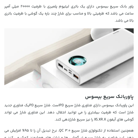
پاور بانک
سریع بیسوس دارای یک باتری لیتیوم پلمیری با ظرفیت 20000 میلی آمپر
ساعت می باشد که ظرفیتی بالا و مناسب برای شارژ چند باره یک گوشی با ظرفیت باتری
بالا می باشد.
پاوربانک سریع بیسوس
این پاوربانک بیسوس دارای فناوری شارژ سریع PDاست. شارژ سریع PDیک فناوری جدید
شارژ است که ظرفیت بیشتری را می توانید انتقال دهد. این فناوری شارژ می تواند
گوشی های آیفون XS,XR,X را نیز سریع شارژدهی کند.
همچنین استفاده از تکنولوژی شارژ سریع QC 3.0، نرخ تبدیل آن را تا 95% افزایش می
دهد. این فناوری به شارژ سریع تر گوشی ها و تبلت های هوشمند کمک می کند و