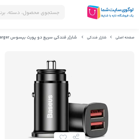
شارژر فندکی سریع دو پورت بیسوس Baseus BS-C15Q Dual QC3.0 30W Car Charger
صفحه اصلی
شارژر فندکی