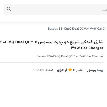
شارژر فندکی سریع دو پورت بیسوس al QC3.0
30W Car Charger
Baseus BS-C15Q Dual QC3.0 30W Car Charger
برند:
بیسوز
0
از
0
رای
امتیاز :
کدکالا: