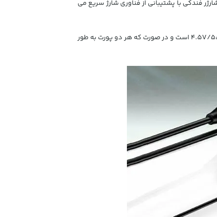
ارژر فندکی با پشتیبانی از فناوری شارژ سریع می
روی این شارژر فندکی دو پورت USB به کار رفته است، جریان و ولتاژ هریک از این پورتها برابر با 4.5V/5A , 5V/4.5A , 9V/3A, 12V/2A است و در صورت که هر دو پورت به طور