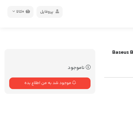
پروفایل
0
کالا
Baseus BS-C15Q Du
ناموجود
موجود شد به من اطلاع بده