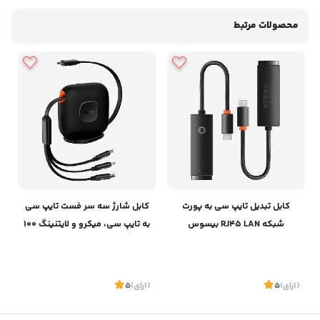
محصولات مرتبط
کابل تبدیل تایپ سی به پورت
کابل شارژ سه سر فست تایپ سی
شبکه RJ45 LAN بیسوس
به تایپ سی، میکرو و لایتنینگ 100
Baseus Lite Series Port
وات 1.7 متری بیسوس Baseus
Fast Charging Cable Desktop
Ethernet Adapter Type-C To
CAQY000001
Rj45 100Mbps WKQX000201
(1
رای
)
5
(1
رای
)
5