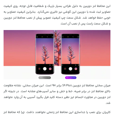
این محافظ لنز دوربین به دلیل طراحی بسیار باریک و شفافیت قابل توجه، روی کیفیت
تصاویر ثبت شده با دوربین این گوشی نیز تاثیری نمی‌گذارد. بنابراین کیفیت تصاویر به
خوبی حفظ خواهد شد. شکل سمت چپ کیفیت تصویر پیش از نصب محافظ لنز دوربین
و شکل سمت راست پس از نصب آن است.
میزان سختی محافظ لنز دوربین S9 Plus برابر 9H است. این میزان سختی، نشانه مقاومت
بالای محافظ لنز در برابر ضربه، خط و خش و سایر آسیب‌های مشابه است. در نتیجه اگر
لنز دوربین در مجاورت اجسام تیز نظیر دسته کلید قرار بگیرد آسیبی به آن وارد نخواهد
شد.
کاربران برای نصب یا جداسازی این محافظ لنز زحمتی نخواهند داشت. چرا که محافظ لنز