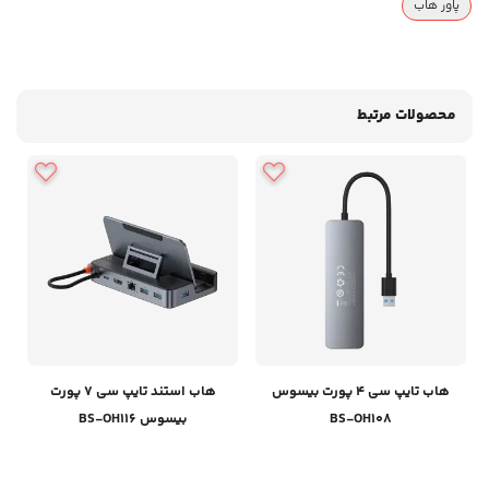
پاور هاب
محصولات مرتبط
هاب تایپ سی 4 پورت بیسوس
هاب استند تایپ سی 7 پورت
BS-OH108
بیسوس BS-OH116