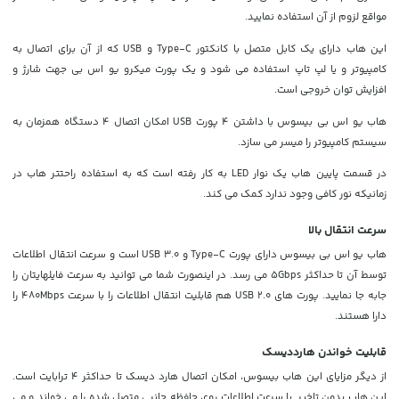
مواقع لزوم از آن استفاده نمایید.
این هاب دارای یک کابل متصل با کانکتور
Type-C و USB
که از آن برای اتصال به
کامپیوتر و یا لپ تاپ استفاده می شود و یک پورت میکرو یو اس بی جهت شارژ و
افزایش توان خروجی است.
هاب یو اس بی بیسوس با داشتن 4 پورت USB امکان اتصال 4 دستگاه همزمان به
سیستم کامپیوتر را میسر می سازد.
در قسمت پایین هاب یک نوار LED به کار رفته است که به استفاده راحتتر هاب در
زمانیکه نور کافی وجود ندارد کمک می کند.
سرعت انتقال بالا
هاب یو اس بی بیسوس دارای پورت
Type-C و USB
3.0 است و سرعت انتقال اطلاعات
توسط آن تا حداکثر 5Gbps می رسد. در اینصورت شما می توانید به سرعت فایلهایتان را
جابه جا نمایید. پورت های USB 2.0 هم قابلیت انتقال اطلاعات را با سرعت 480Mbps را
دارا هستند.
قابلیت خواندن هارددیسک
از دیگر مزایای این هاب بیسوس، امکان اتصال هارد دیسک تا حداکثر 4 ترابایت است.
این هاب بدون تاخیر با سرعت اطلاعات روی حافظه جانبی متصل شده را می خواند و می