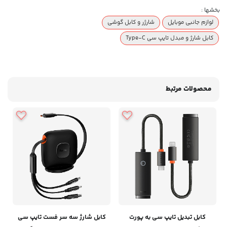
بخشها :
لوازم جانبی موبایل
شارژر و کابل گوشی
کابل شارژ و مبدل تایپ سی Type-C
محصولات مرتبط
کابل تبدیل تایپ سی به پورت
کابل شارژ سه سر فست تایپ سی