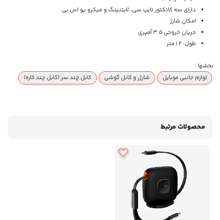
دارای سه کانکتور تایپ سی، لایتنینگ و میکرو یو اس بی
امکان شارژ
جریان خروجی 3.5 آمپری
طول: 1.2 متر
بخشها :
لوازم جانبی موبایل
شارژر و کابل گوشی
کابل چند سر (کابل چند کاره)
محصولات مرتبط