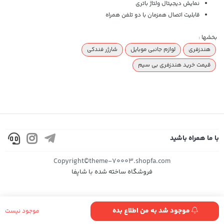
نمایش دیجیتال ولتاژ باتری
قابلیت اتصال همزمان با دو تلفن همراه
بخشها :
هندزفری
لوازم جانبی موبایل
شارژر فندکی
قیمت خرید هندزفری بی سیم
با ما همراه باشید
Copyright©theme-70003.shopfa.com
فروشگاه ساخته شده با شاپفا
موجود شد به من اطلاع بده
موجود نیست