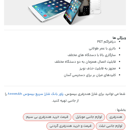
ویژگی ها
دیافراگم PET
باتری با عمر طولانی
سازگاری بالا با دستگاه های مختلف
قابلیت اتصال همزمان به دو دستگاه مختلف
مجهز به قابلیت حذف نویز
کلیدهای میان بر برای دسترسی آسان
شما می توانید برای شارژ هندزفری بیسوس،
پاور بانک شارژ سریع بیسوس 8000mAh
را
از جانبی تهیه کنید.
بخشها :
هندزفری
لوازم جانبی موبایل
قیمت خرید هندزفری بی سیم
لوازم جانبی تبلت
قیمت و خرید هندزفری گردنی